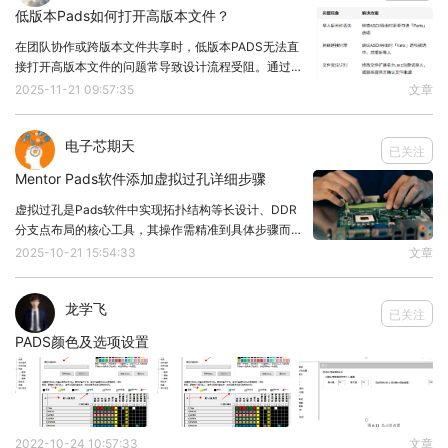
低版本Pads如何打开高版本文件？
在团队协作或跨版本文件共享时，低版本PADS无法直
接打开高版本文件的问题常导致设计流程受阻。通过文
件格式转换与版本降级技术，可实现低版本软件对高版
2025-11-21 09:57:35
文章
本文件的兼容操作，本文聚焦ASCII导出与版本降级两
图2“元件类型编辑器”选项
大核心方案。1. ASCII格式转换法操作
电子芯期天
已关注
Mentor Pads软件添加虚拟过孔详细步骤
第三步，找到“PCB封装”一栏，将对应的封装库路径
虚拟过孔是Pads软件中实现拓扑结构等长设计、DDR
选择，分配对应封装，点击“确定”即可完成对该元器
分支点布局的核心工具，其操作需精准到具体步骤而非
件的PCB封装匹配，如图2所示。
泛泛配置。本文直接拆解添加逻辑，拒绝“适度选择”等
2025-10-21 15:54:33
文章
模糊表述，聚焦狭义操作路径。1、网络选择与命令触
发PCB空白处右键→选择“选择网络”→左键
龙学飞
已关注
PADS颜色及选项设置
2022-10-24 10:57:33
文章