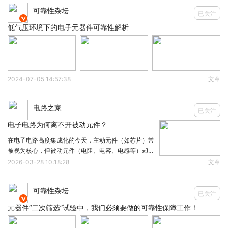
可靠性杂坛
数据和用户数据。
已关注

1. 固态硬盘（SSD）中的NAND闪存
低气压环境下的电子元器件可靠性解析
现代台式电脑普遍配备SSD作为主要存储设备，使用
NAND型闪存芯片存储操作系统、应用程序和用户文
件。相较传统机械硬盘，SSD具有读写速度快、抗震
2024-07-05 14:57:38
文章
性强和能耗低的优点。
2. 主板上的固件存储芯片
电路之家
已关注
这些芯片通常为SPI闪存，存储系统的启动固件和
电子电路为何离不开被动元件？
BIOS设置。
在电子电路高度集成化的今天，主动元件（如芯片）常
缓存存储器
被视为核心，但被动元件（电阻、电容、电感等）却是
电路稳定运行的基石。从信号处理到电源管理，被动元
2026-03-28 10:18:28
文章
除SRAM外，CPU和其他高速处理器内部集成的缓存
件的作用不可替代。1、信号调节与稳定滤波与去耦电
芯片也是存储芯片的一种，它们速度极快，减少了处
容是电路中“噪声清道夫”。电源输入端的大容量电解
可靠性杂坛
理器访问主内存的延迟。
已关注

元器件“二次筛选”试验中，我们必须要做的可靠性保障工作！
显存
显卡上搭载的显存芯片，通常为GDDR（图形双倍数