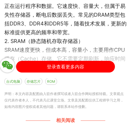
正在运行程序和数据。它速度快、容量大，但属于易
失性存储器，断电后数据丢失。常见的DRAM类型包
括DDR3、DDR4和DDR5等，随着技术发展，更新的
标准提供更高的频率和带宽。
2. SRAM（静态随机存取存储器）
SRAM速度更快，但成本高，容量小，主要用作CPU
缓存（Cache）存储。它不需要定期刷新，响应时间
登录查看更多内容
短，提升CPU的数据访问效率。
只读存储器
台式电脑
存储芯片
ROM
ROM芯片内置在主板或其他关键硬件中，存储固化
的程序和数据，如电脑启动所需的BIOS或UEFI固
声明：本文内容及配图由入驻作者撰写或者入驻合作网站授权转载。文章观点
仅代表作者本人，不代表凡亿课堂立场。文章及其配图仅供工程师学习之用，
件。ROM中的数据在断电后保存不变，保证电脑能
如有内容图片侵权或者其他问题，请联系本站作侵删。
正常启动和初始化硬件。
闪存芯片
相关阅读
闪存是一种非易失性存储器，常用于存储固件、配置