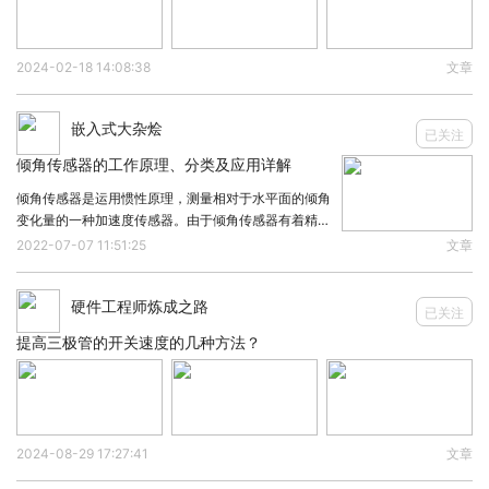
据速率）类型，用于存储图形数据、纹理和帧缓冲。
显存容量和速度直接影响游戏和专业图形处理的性
2024-02-18 14:08:38
文章
能。
其他专用存储芯片
嵌入式大杂烩
已关注
部分台式电脑中，还可能配备专用存储芯片，如
倾角传感器的工作原理、分类及应用详解
CMOS存储芯片用于保存系统时间和 BIOS 设置，
倾角传感器是运用惯性原理，测量相对于水平面的倾角
NVRAM（非易失性随机存储器）用于保存特定硬件
变化量的一种加速度传感器。由于倾角传感器有着精度
高，监测准确，预警及时的特点，适用于各种应用环
2022-07-07 11:51:25
文章
状态信息。
境，基本不受外界影响，操作简单，使用方便，故被广
台式电脑中使用的存储芯片类型多样，每种芯片都有
泛用于各种测量角度的应用中。那么今天，我们便一起
硬件工程师炼成之路
来
已关注
其专门的功能与特点。通过合理配置和选择这些存储
提高三极管的开关速度的几种方法？
芯片，能够有效提升电脑的整体性能和使用体验。
此文内容来自兆亿微波北京，如涉及作品内容、版权
和其它问题，请于联系工作人员，我们将在第一时间
2024-08-29 17:27:41
文章
和您对接删除处理!