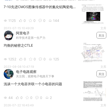
7-10先进CMOS图像传感器中的氮化铝陶瓷电路板：实现高分辨率成像
1125
0
0
0
144





2023-07-15 10:49:29
文库
阿里电子
关注
科学技术是第一生产力
均衡的秘密之CTLE
1252
0
0
0
125





2023-08-08 10:47:19
文库
电子电路观察
关注
关注我，观察电子电路天下事
浅谈一个大电容并联一个小电容的问题
44
0
0
0
2





2026-07-22 16:45:49
文库