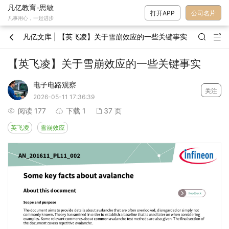
凡亿教育-思敏
打开APP
公司名片
凡事用心，一起进步
凡亿文库 | 【英飞凌】关于雪崩效应的一些关键事实



【英飞凌】关于雪崩效应的一些关键事实
电子电路观察
关注
2026-05-11 17:36:39
阅读 177
下载 1
37 页



英飞凌
雪崩效应