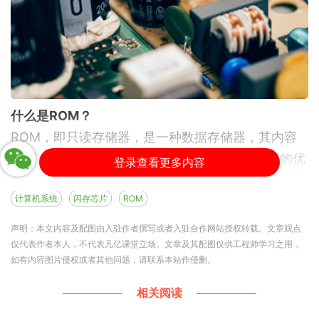
什么是ROM？
ROM，即只读存储器，是一种数据存储器，其内容
在制造时写入，普通用户无法更改。只读存储器的优
登录查看更多内容
势在于数据不易丢失，常用于存储固件、启动程序及
计算机系统
闪存芯片
ROM
其他不可篡改的系统信息。
ROM的主要类型包括：
声明：本文内容及配图由入驻作者撰写或者入驻合作网站授权转载。文章观点
掩膜ROM（Mask ROM）：在制造过程中写入内
仅代表作者本人，不代表凡亿课堂立场。文章及其配图仅供工程师学习之用，
如有内容图片侵权或者其他问题，请联系本站作侵删。
容，永久不可更改。
PROM（可编程只读存储器）：一次性可编程，写入
相关阅读
后不可更改。