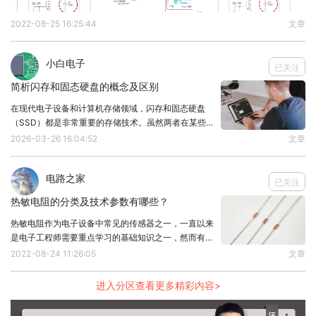
闪存芯片与ROM的关系
2022-08-25 16:25:44
文章
从技术和分类层面看，闪存芯片其实是一种可擦写的
ROM。
小白电子
已关注
ROM泛指任何内容不可随意更改或更改受限的存储
简析闪存和固态硬盘的概念及区别
器，而闪存属于EEPROM的一种，具有电擦写功能。
在现代电子设备和计算机存储领域，闪存和固态硬盘
传统掩膜ROM是一次写入终身不可更改，而闪存则
（SSD）都是非常重要的存储技术。虽然两者在某些
支持多次擦写，灵活性更强。
方面密切相关，但它们在结构、用途和性能方面存在显
2026-03-26 16:04:52
文章
著区别。下面就一块简单了解一下吧！什么是闪存？闪
闪存可以视为现代可编程只读存储器，结合了ROM
存是一种非易失性存储器，能够在断电后保存数据。闪
电路之家
的非易失性与RAM的可编程性。
存
已关注
总结来说，闪存芯片是一种非易失性存储器，属于
​热敏电阻的分类及技术参数有哪些？
EEPROM家族中的重要成员，可以看作是现代的“可
热敏电阻作为电子设备中常见的传感器之一，一直以来
是电子工程师需要重点学习的基础知识之一，然而有很
擦写ROM”。它继承了ROM不易丢失数据的优点，同
多小白不清楚热敏电阻的重要性，所以本文将谈谈热敏
2022-08-24 11:26:05
文章
时又突破了传统ROM不可修改的限制，支持多次电
电阻的分类和技术指标。1、热敏电阻的分类半导体热
敏电阻按半导体电阻随温度变化的典型可分为三种类型
擦写和较大容量的存储需求。
进入分区查看更多精彩内容>