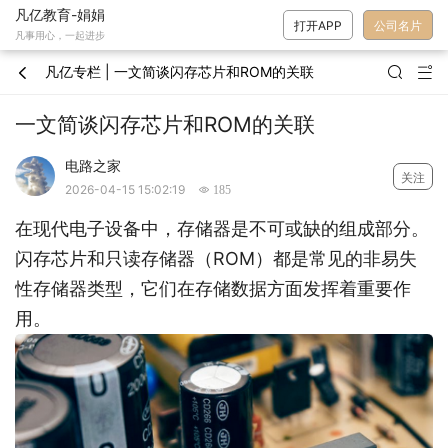
凡亿教育-娟娟
打开APP
公司名片
凡事用心，一起进步
凡亿专栏 | 一文简谈闪存芯片和ROM的关联



一文简谈闪存芯片和ROM的关联
电路之家
关注
2026-04-15 15:02:19
 185
在现代电子设备中，存储器是不可或缺的组成部分。
闪存芯片和只读存储器（ROM）都是常见的非易失
性存储器类型，它们在存储数据方面发挥着重要作
用。