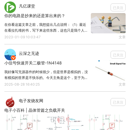
EPROM（可擦除可编程只读存储器）：可用紫外线
凡亿课堂
已关注
擦除并重新编程。
你的电路是抄来的还是算出来的？
EEPROM（电可擦可编程只读存储器）：通过电信号
在你看这篇文章之前，我想提出几点说明：（1）最近
擦写，支持多次擦写。
在看拉扎维的书，写下来这些东西，这也只是我个人在
学习过程中的一点总结，有什么观点大家可以相互交
2023-01-09 10:03:47
文章
什么是闪存芯片？
流；（2）不断的思考，不断的理解，不断的总结！希
闪存是一种非易失性存储器，属于EEPROM的扩展和
望大家坚持下去！1、CS单管放大电路共源级单管放大
云深之无迹
已关注
改进。相比传统EEPROM，闪存可以以块为单位进行

小信号快速开关二极管-1N4148
擦写操作，速度更快，容量更大，成本更低，因而被
我好像写无源器件的时候很少，但是世界是模拟的，没
广泛应用于USB闪存盘、固态硬盘（SSD）、手机等
有模拟的世界是不快乐的。今天主角是这个，至于为什
设备中。
么是它，是因为小时候的PCB上面老有它，不知道是
2025-08-28 16:40:25
文章
什么。小信号快速开关二极管就是一种能在高频率下快
闪存的特点包括：
速导通与截止的小电流二极管，常用于信号级别的高速
非易失性：断电后数据仍能保留。
电子发烧友网
开关控制、保护和整流电路中。型号：1N4148封装：
已关注
DO-3
电擦写：可以通过电信号擦写存储内容。
电子小百科 | 晶体管篇之负载开关
块擦除：不同于单字节擦写，以块为单位擦除。
高容量与低成本：适合大容量存储需求。