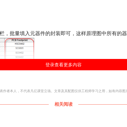
nt这一栏，批量填入元器件的封装即可，这样原理图中所有的
登录查看更多内容
表作者本人，不代表凡亿课堂立场。文章及其配图仅供工程师学习之用，如有内容图
行显示，操作如下：任意打开一页原理图页面，框选所有的
相关阅读
rint这一栏，点击右键，选择Display选项，在弹出的界面中选