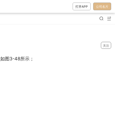
打开APP
公司名片


关注
图3-48所示；