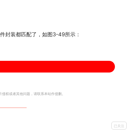
器件封装都匹配了，如图3-49所示：
片侵权或者其他问题，请联系本站作侵删。
元器件，点击右键 ，选择编辑属性Edit-
择Value Only，如图3-51所示，即可将封装名称显示在原
已关注