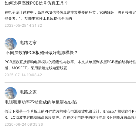
如何选择高速PCB信号仿真工具？
在电子设计过程中，高速PCB信号仿真是非常重要的环节，它的好坏，将直接决定
些参考。1、功能丰富性工具应提供全面的
2023-05-25 14:31:32
电路之家
​ 不同层数的PCB板如何做好电源模块？
PCB层数直接影响电源模块的稳定性与效率。本文从单层到多层PCB板的结构特
感、MOSFET）采用最短走线电源线宽
2025-07-14 10:08:42
图3-50 编辑整页元器件属性示意图
电路之家
电阻额定功率不够造成的单板潜在缺陷
假设下图是一个单板上的PHY芯片的核心电源滤波电路设计。&nbsp;* 根据
R。LC滤波电容能滤除高频段噪声。而在这个电路中的这个电阻R不但能衰减高
单板的长时间运行发现，电阻R经常爆裂。&nbsp;* 电路设计中选用的电阻R，尺寸
2020-06-24 09:35:36