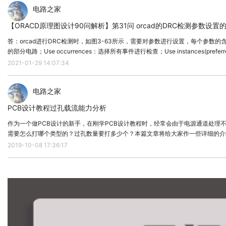
电路之家
【ORACD原理图设计90问解析】第31问 orcad的DRC检测参数设
答：orcad进行DRC检测时，如图3-63所示，需要对参数进行设置，每个参数的含义如下所示：
图3-51 显示原理图封装示意图
的部分电路；Use occurrences：选择所有事件进行检查；Use instan
层次
2021-01-29 14:07:34
电路之家
PCB设计教程过孔载流能力分析
作为一个做PCB设计的新手，在刚学PCB设计教程时，经常会由于电源通道处理
需要怎么打哪个类型的？过孔数量要打多少个？本篇文章将给大家作一些详细的介绍。 过孔定义： 过孔也称金属化孔。在双面板和多层板中，为连通各层之间的印制导线，在各层需要连通的导线的交汇处钻上一
过孔。过孔的参数主要有孔的外径和钻孔尺寸。 一般我们常规的PCB板
2019-10-08 17:36:17