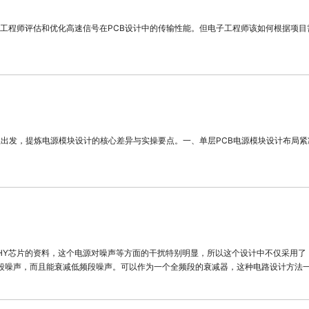
工程师评估和优化高速信号在PCB设计中的传输性能。但电子工程师该如何根据项目
性出发，提炼电源模块设计的核心差异与实操要点。一、单层PCB电源模块设计布局
这个PHY芯片的资料，这个电源对噪声等方面的干扰特别明显，所以这个设计中不仅采用了
频段噪声，而且能衰减低频段噪声。可以作为一个全频段的衰减器，这种电路设计方法
是040