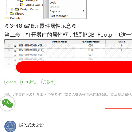
图3-48 编辑元器件属性示意图
第二步，打开器件的属性框，找到PCB Footpri
orcad
PCB封装
元器件
图3-49 编辑元器件属性示意图
声明：本文内容及配图由入驻作者撰写或者入驻合作网站授权转载。文章观点仅代
第三步，对于所有的封装，我们可以在原理图绘制页面进
Properties，如图3-50所示，选择PCB Footp
理图页面上。
嵌入式大杂烩