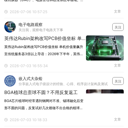
核心任务是提供一个与输入电压、温度和时间变化无
文章
2026-07-06 10:57:25
关的固定电压参考信号。为了满足不同应用场景的需
求，电压基准芯片通常设计有多种工作模式。那么，
电子电路观察
关注
电压基
关注我，观察电子电路天下事
英伟达Rubin架构改写PCB价值坐标 单机价值量飙升至传统服务器3倍以上
英伟达Rubin架构改写PCB价值坐标 单机价值量飙升
至传统服务器3倍以上导语：2026年下半年，英伟达
新一代Vera Rubin平台将正式量产出货。这一架构不
文章
2026-07-03 16:55:34
仅在芯片算力上实现飞跃，更从底层硬件设计层面彻
底改写了PCB的价值坐标——从被动
嵌入式大杂烩
关注
分享嵌入式电子级设计的经验、心得、程序设计架构及测试
BGA植球总歪球不圆？不用反复返工
BGA芯片植球时经常遇到钢网对不准、锡球融化后变
形不圆的问题，反复试好几次都做不出合格的植球效
果。不用靠手感硬凑，按标准化步骤操作，新手也能
文章
2026-07-03 10:18:33
一次完成均匀规整的植球。1. 芯片基底预处理先把