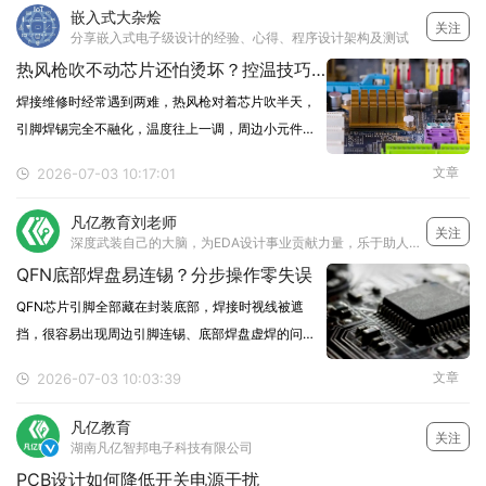
BGA芯片底部的旧焊盘用吸锡带清理平整，残留的助
嵌入式大杂烩
关注
焊剂
分享嵌入式电子级设计的经验、心得、程序设计架构及测试
热风枪吹不动芯片还怕烫坏？控温技巧避坑
焊接维修时经常遇到两难，热风枪对着芯片吹半天，
引脚焊锡完全不融化，温度往上一调，周边小元件直
接吹飞，甚至板底铜箔都被烫化。不用硬靠高温硬
文章
2026-07-03 10:17:01
吹，按分层控温逻辑操作，既能轻松取下芯片，又不
会损伤周边区域。1. 提前预热整板先把恒温加热台调
凡亿教育刘老师
关注
到150
深度武装自己的大脑，为EDA设计事业贡献力量，乐于助人，想要多学习电子设计技术的可以关注我~
QFN底部焊盘易连锡？分步操作零失误
QFN芯片引脚全部藏在封装底部，焊接时视线被遮
挡，很容易出现周边引脚连锡、底部焊盘虚焊的问
题。不用靠盲焊碰运气，按标准化步骤操作，新手也
文章
2026-07-03 10:03:39
能一次焊好。1. 提前预处理焊盘PCB焊盘上先均匀刷
一层薄锡膏，用热风枪吹平，把多余的锡量带走。保
凡亿教育
关注
证每个
湖南凡亿智邦电子科技有限公司

PCB设计如何降低开关电源干扰