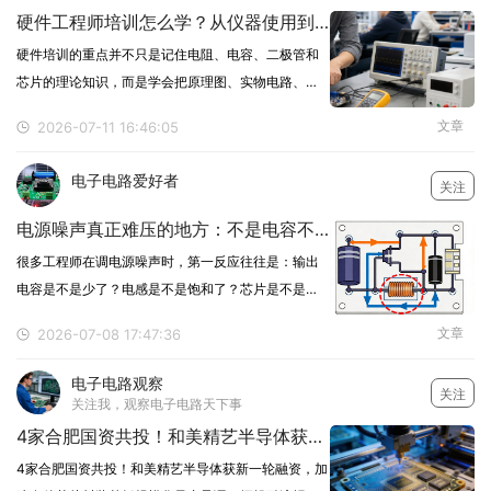
硬件工程师培训怎么学？从仪器使用到电路故障定位的实战方法
硬件培训的重点并不只是记住电阻、电容、二极管和
芯片的理论知识，而是学会把原理图、实物电路、测
量数据和故障现象联系起来。很多初学者能够看懂基
文章
2026-07-11 16:46:05
础电路，却不知道板卡不上电、通信失败或波形异常
时应该先检查哪里。真正实用的硬件工程师培训，应
电子电路爱好者
关注
围绕测试仪
电源噪声真正难压的地方：不是电容不够，而是回流路径乱了
很多工程师在调电源噪声时，第一反应往往是：输出
电容是不是少了？电感是不是饱和了？芯片是不是选
小了？要不要再换一个低噪声型号？这些当然都要
文章
2026-07-08 17:47:36
看。但在真实项目里，很多电源噪声压不下去，并不
是因为电容少了几颗，也不是因为芯片参数差了一
电子电路观察
关注
点，而是因为一
关注我，观察电子电路天下事
4家合肥国资共投！和美精艺半导体获新一轮融资，加速存储芯片封装基板规模化量产
4家合肥国资共投！和美精艺半导体获新一轮融资，加