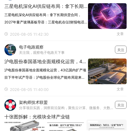
三星电机深化AI供应链布局：拿下长期供货合同，2027年量产玻璃基板
三星电机深化AI供应链布局：拿下长期供货合同，
2027年量产玻璃基板导语：三星电机在Q2财报电话会
议中释放重磅信号，确认正推进一系列来自超大规模
文章
2026-08-05 11:42:30
云厂商和芯片制造商的长期供货合同，同时正式布局
下一代先进封装用玻璃基板，计划于2027年实现量产
电子电路观察
关注
关注我，观察电子电路天下事
沪电股份泰国基地全面规模化运营，43亿国内扩产项目下半年试产
沪电股份泰国基地全面规模化运营，43亿国内扩产项
目下半年试产导语：沪电股份全球化产能布局迎来关
键收获期。泰国基地全面进入规模化运营，Q2单月产
文章
2026-08-05 11:40:00
值突破1.5亿元；国内43亿元AI芯片配套高端PCB扩产
项目预计下半年试产，叠加上半年归母净利润预
架构师技术联盟
关注
分享项目实践，洞察前沿架构，聚焦云计算、微服务、大数据、超融合、软件定义、数据保护、人工智能、行业实践和解决方案。
十张图拆解：光模块全球产业链