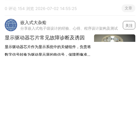
文章
0 评论
154 浏览
2026-07-02 14:55:25
嵌入式大杂烩
关注
分享嵌入式电子级设计的经验、心得、程序设计架构及测试
显示驱动器芯片常见故障诊断及诱因
显示驱动器芯片作为显示系统中的关键组件，负责将
数字信号转换为驱动显示屏的电信号，保障图像准
确、稳定地呈现。然而，在实际应用中，显示驱动器
文章
2026-07-02 10:07:43
芯片偶尔会出现故障，导致显示异常或屏幕无法正常
工作。那么，显示驱动器芯片出现故障的原因有哪
电子电路爱好者
关注
些？一、显示驱
AI芯片吃电太猛？横向供电扛不住了，VPD垂直供电来了
一颗GPU吃掉4000W，铜皮扛不住了AI芯片功耗增长
已经失控。英伟达GB200单颗超1000W，2026年
Rubin拉到2500-3000W，2027年冲4000W。供电
文章
2026-07-01 17:36:56
电流破3000A。传统横向供电从芯片侧面走铜皮，电
流从VRM沿PCB