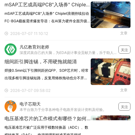
mSAP工艺成高端PCB"入场券" Chiplet浪潮持续拉动FC-BGA载板需求爆发
mSAP工艺成高端PCB"入场券" Chiplet浪潮持续拉动
FC-BGA载板需求爆发导语：在AI算力硬件全面升级
的2026年，mSAP（半加成法）超细线路工艺正从"高
文章
2026-07-07 11:10:12
端选配"变为"标配入场券"。与此同时，Chiplet小芯片
架构的快速普及
凡亿教育刘老师
关注
深度武装自己的大脑，为EDA设计事业贡献力量，乐于助人，想要多学习电子设计技术的可以关注我~
细间距引脚连锡，不用硬拖就能清
焊接0.5mm以下引脚间距的QFP、SOP芯片时，经常
出现多根引脚连锡短路，反复用烙铁拖动也分不开，
还容易把焊盘扯掉。不用盲目硬刮，按标准化步骤操
文章
2026-07-07 09:58:02
作，新手也能快速清理干净。1. 先补足量助焊剂在连
锡的引脚区域，均匀涂上一层高纯度的松香助焊剂
电子芯期天
关注
本平台致力于分享各种电子电路开发设计资料及经验。
电压基准芯片的工作模式有哪些？如何选？
电压基准芯片被广泛应用于模数转换器（ADC）、数
模转换器（DAC）、电源管理和校准系统等领域。其