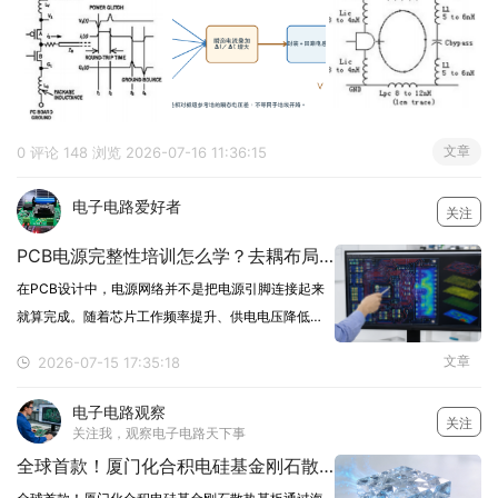
文章
0 评论
148 浏览
2026-07-16 11:36:15
电子电路爱好者
关注
PCB电源完整性培训怎么学？去耦布局与电源平面设计指南
在PCB设计中，电源网络并不是把电源引脚连接起来
就算完成。随着芯片工作频率提升、供电电压降低和
瞬态电流增大，电源网络的压降、纹波、寄生电感和
文章
2026-07-15 17:35:18
回流路径都会影响系统稳定性。电源设计不合理，可
能导致处理器复位、通信异常、采样噪声增加或高速
电子电路观察
关注
接口误码
关注我，观察电子电路天下事
全球首款！厦门化合积电硅基金刚石散热基板通过海外GPU厂商全套封测验证，下半年启动批量供应