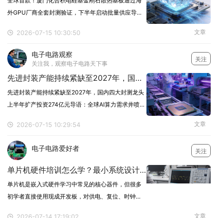
全球首款！厦门化合积电硅基金刚石散热基板通过海
外GPU厂商全套封测验证，下半年启动批量供应导
语：AI算力芯片功耗持续攀升，散热已成为先进封装
文章
2026-07-15 10:30:50
核心瓶颈。近日，厦门企业化合积电宣布，其自主研
发的硅基金刚石热沉复合基板已通过海外头部GPU、
电子电路观察
关注
CPU
关注我，观察电子电路天下事
先进封装产能持续紧缺至2027年，国内四大封测龙头上半年扩产投资274亿元
先进封装产能持续紧缺至2027年，国内四大封测龙头
上半年扩产投资274亿元导语：全球AI算力需求井喷叠
加摩尔定律逼近物理极限，先进封装正从半导体"后端
文章
2026-07-15 10:29:54
工序"跃升为决定芯片性能的核心环节。2026年上半
年，国内四大封测龙头累计宣布扩产投资27
电子电路爱好者
关注
单片机硬件培训怎么学？最小系统设计与上电调试完整指南
单片机是嵌入式硬件学习中常见的核心器件，但很多
初学者直接使用现成开发板，对供电、复位、时钟和
下载接口缺少系统认识。一旦改成自己设计电路板，
文章
2026-07-14 17:19:02