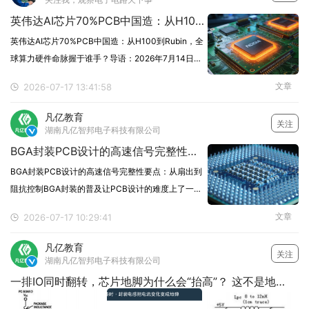
英伟达AI芯片70%PCB中国造：从H100到Rubin，全球算力硬件命脉握于谁手？
英伟达AI芯片70%PCB中国造：从H100到Rubin，全
球算力硬件命脉握于谁手？导语：2026年7月14日，
产业链数据披露：英伟达全系AI服务器及GPU加速卡
文章
2026-07-17 13:41:58
所需高端PCB，70%由中国大陆厂商供应。从H100、
GB200到Rubin架
凡亿教育
关注
湖南凡亿智邦电子科技有限公司

BGA封装PCB设计的高速信号完整性要点：从扇出到阻抗控制
BGA封装PCB设计的高速信号完整性要点：从扇出到
阻抗控制BGA封装的普及让PCB设计的难度上了一个
台阶。相比QFP、SOP等周边引脚封装，BGA的焊点
文章
2026-07-17 10:29:41
藏在芯片底部，引脚间距从0.4毫米到0.8毫米不等，
扇出过孔、走线、等长匹配、阻抗控制，
凡亿教育
关注
湖南凡亿智邦电子科技有限公司

一排IO同时翻转，芯片地脚为什么会“抬高”？ 这不是地线断了，而是地弹