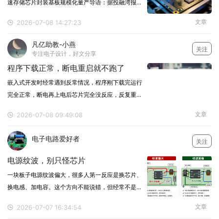
速存储芯片封装基板规模化量产导语：据投融湾报
道，合肥市和美精艺半导体科技有限公司近日完成新
文章
2026-07-08 14:27:23
一轮融资，投资方为皖投集团、合肥产投资本、合肥
国投和合肥经开创投四家国资机构。这家2026年2月
凡亿助教-小燕
关注
才成立
专注电子设计，好文分享
程序下载正常，断电重启就不跑了
嵌入式开发时经常遇到反常情况，程序刚下载完运行
完全正常，断电再上电后芯片完全没反应，反复重新
下载又能临时恢复。核心问题大多出在启动模式配置
文章
2026-07-08 09:49:08
上，不是代码逻辑写错了。1. 启动引脚电平不对MCU
的BOOT启动引脚，上电瞬间的电平状态决定了芯片
电子电路爱好者
关注
从
电源纹波，别只怪芯片
一块板子电源纹波偏大，很多人第一反应是换芯片、
换电感、加电容。这个方向不能说错，但经常不是最
先该动的地方。按我的经验，很多DC-DC电源问题最
文章
2026-07-07 16:34:54
后都能回到PCB布局：输入电容离得远，SW节点铺得