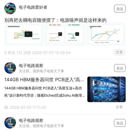
太大，反馈线从噪声区穿过去，地回流绕了一大圈。
电子电路爱好者
关注
原
别再把去耦电容随便摆了：电源噪声就是这样来的
文章
0 评论
112 浏览
2026-07-07 15:35:54
电子电路观察
关注
关注我，观察电子电路天下事
144GB HBM服务器问世 PCB进入"高密互连+高功耗"设计新时代
144GB HBM服务器问世 PCB进入"高密互连+高功
耗"设计新时代导语：随着Etched完成Sohu AI推理芯
片4nm流片并斩获10亿美元订单，144GB HBM服务
文章
2026-07-07 11:11:37
器正式问世，AI推理芯片商业化加速，算力架构进入
ASIC主导的新阶段
电子电路观察
关注
关注我，观察电子电路天下事