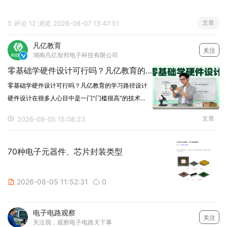
文章
0 评论
12 浏览
2026-08-07 13:47:51
凡亿教育
关注
湖南凡亿智邦电子科技有限公司

零基础学硬件设计可行吗？凡亿教育的学习路径设计
零基础学硬件设计可行吗？凡亿教育的学习路径设计
硬件设计在很多人心目中是一门"门槛很高"的技术
——要懂电路原理、要会看芯片手册、要能用示波器
文章
2026-08-05 15:08:23
调试，好像什么都需要基础。这让很多想入行的人犹
豫了：我什么都没学过，能从零开始吗？凡亿教育的
回答是：可
70种电子元器件、芯片封装类型
2026-08-05 11:52:31
0


电子电路观察
关注
关注我，观察电子电路天下事