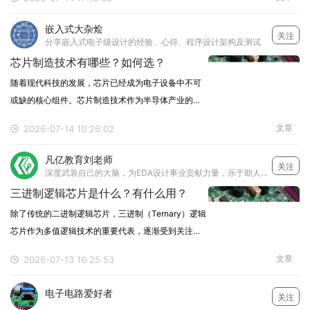
就容易遇到芯片无法识别、程序下载失败、运行不稳
定或反复复位等问题。实用的硬件培训应从单片机最
嵌入式大杂烩
关注
小系统开始
分享嵌入式电子级设计的经验、心得、程序设计架构及测试
芯片制造技术有哪些？如何选？
随着现代科技的发展，芯片已经成为电子设备中不可
或缺的核心组件。芯片制造技术作为半导体产业的关
键环节，不断推动着计算能力、能效和集成度的进
文章
2026-07-14 10:26:02
步。1. 光刻技术光刻是芯片制造中的核心工艺，通过
光的照射将电路图案转移到硅片上的光刻胶层。主要
凡亿教育刘老师
关注
步骤包括
深度武装自己的大脑，为EDA设计事业贡献力量，乐于助人，想要多学习电子设计技术的可以关注我~
三进制逻辑芯片是什么？有什么用？
除了传统的二进制逻辑芯片，三进制（Ternary）逻辑
芯片作为多值逻辑技术的重要代表，逐渐受到关注。
那么，三进制逻辑芯片到底是什么意思？1. 什么是三
文章
2026-07-13 16:25:53
进制逻辑芯片？三进制逻辑芯片是一种基于三进制逻
辑工作的数字集成电路。不同于传统的二进制逻辑
电子电路爱好者
关注