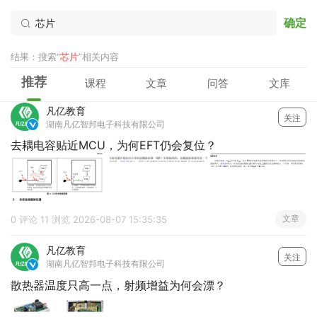
确定
结果：搜索“
芯片
”相关内容
推荐
课程
文章
问答
文库
凡亿教育
关注
湖南凡亿智邦电子科技有限公司

去耦电容贴近MCU，为何EFT仍会复位？
文章
0 评论
11 浏览
2026-08-07 15:35:35
凡亿教育
关注
湖南凡亿智邦电子科技有限公司

散热器温度只高一点，射频增益为何会漂？